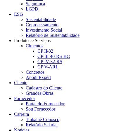
Segurança
LGPD
ESG
Sustentabilidade
Coprocessamento
Investimento Social
Relatório de Sustentabilidade
Produtos e Serviços
Cimentos
CP II-32
CP III-40-RS-BC
CP IV-32-RS
CP V-ARI
Concretos
Apodi Expert
Cliente
Cadastro do Cliente
Grandes Obras
Fornecedor
Portal do Fornecedor
Sou Fornecedor
Carreira
Trabalhe Conosco
Relatório Salarial
Notícias