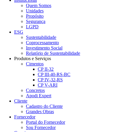
Institucional
Quem Somos
Unidades
Propósito
Segurança
LGPD
ESG
Sustentabilidade
Coprocessamento
Investimento Social
Relatório de Sustentabilidade
Produtos e Serviços
Cimentos
CP II-32
CP III-40-RS-BC
CP IV-32-RS
CP V-ARI
Concretos
Apodi Expert
Cliente
Cadastro do Cliente
Grandes Obras
Fornecedor
Portal do Fornecedor
Sou Fornecedor