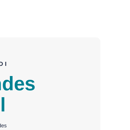
DI
ndes
l
des