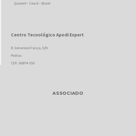
Quixeré – Ceará – Brasil
Centro Tecnológico Apodi Expert
R. Generoso França, S/N
Pedras
CEP.: 60874-350
Fortaleza – Ceará – Brasil
ASSOCIADO